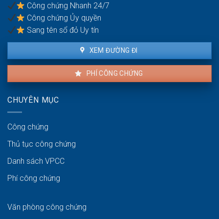
chứng
Công chứng Nhanh 24/7
Hồ
an
Công chứng Ủy quyền
sơ
toàn
công
Sang tên sổ đỏ Uy tín
chứng
kho
XEM ĐƯỜNG ĐI
bãi
PHÍ CÔNG CHỨNG
CHUYÊN MỤC
Công chứng
Thủ tục công chứng
Danh sách VPCC
Phí công chứng
Văn phòng công chứng