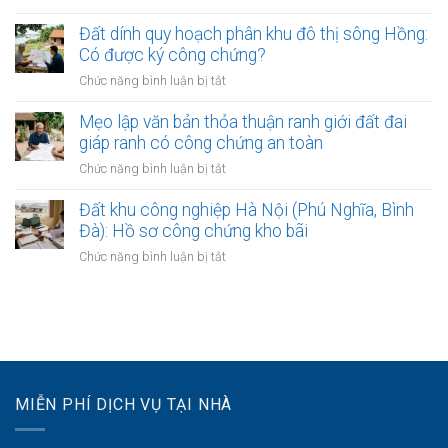
bắt
Mua
nhất
đồng
đầu
đất
Đất dính quy hoạch phân khu đô thị sông Hồng:
đất
có
gần
Có được ký công chứng?
và
hiệu
các
Lập
ở
Chức năng bình luận bị tắt
lực?
bệnh
vi
Đất
viện
bằng
dính
Mẹo lập văn bản thỏa thuận ranh giới đất đai
lớn:
mua
quy
giáp ranh có công chứng an toàn
Mẹo
bán
hoạch
làm
ở
Chức năng bình luận bị tắt
đất
phân
hợp
Mẹo
khu
đồng
lập
Đất khu công nghiệp Hà Nội (Phú Nghĩa, Bình
đô
kinh
văn
Đà): Hồ sơ công chứng kho bãi
thị
doanh
bản
sông
ở
Chức năng bình luận bị tắt
thỏa
Hồng:
Đất
thuận
Có
khu
ranh
được
công
giới
ký
nghiệp
đất
công
Hà
đai
chứng?
Nội
giáp
(Phú
ranh
MIỄN PHÍ DỊCH VỤ TẠI NHÀ
Nghĩa,
có
Bình
công
Đà):