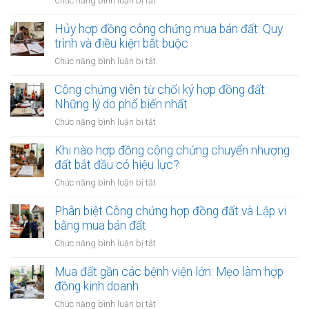
ở
Chức năng bình luận bị tắt
Sửa
đổi,
Hủy hợp đồng công chứng mua bán đất: Quy
bổ
trình và điều kiện bắt buộc
sung
ở
Chức năng bình luận bị tắt
phụ
Hủy
lục
hợp
Công chứng viên từ chối ký hợp đồng đất:
hợp
đồng
Những lý do phổ biến nhất
đồng
công
công
ở
Chức năng bình luận bị tắt
chứng
chứng
Công
mua
đất:
chứng
Khi nào hợp đồng công chứng chuyển nhượng
bán
Khi
viên
đất bắt đầu có hiệu lực?
đất:
nào
từ
Quy
ở
Chức năng bình luận bị tắt
cần
chối
trình
Khi
làm?
ký
và
nào
Phân biệt Công chứng hợp đồng đất và Lập vi
hợp
điều
hợp
bằng mua bán đất
đồng
kiện
đồng
đất:
ở
Chức năng bình luận bị tắt
bắt
công
Những
Phân
buộc
chứng
lý
biệt
Mua đất gần các bệnh viện lớn: Mẹo làm hợp
chuyển
do
Công
đồng kinh doanh
nhượng
phổ
chứng
đất
ở
Chức năng bình luận bị tắt
biến
hợp