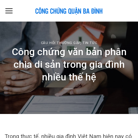
Skip
to
content
CÂU HỎI THƯỜNG GẶP
,
TIN TỨC
Công chứng văn bản phân
chia di sản trong gia đình
nhiều thế hệ
Trong thực tế, nhiều gia đình Việt Nam hiện nay có