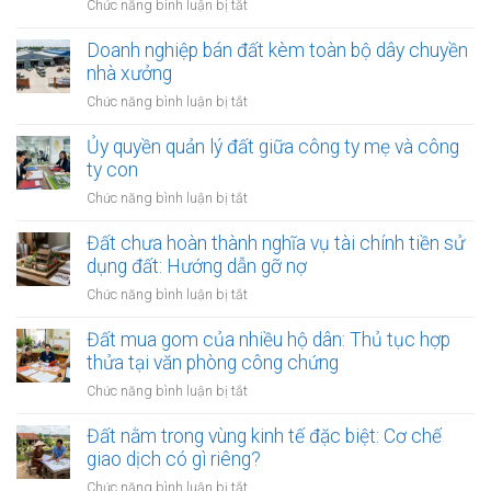
ở
Chức năng bình luận bị tắt
thuê
đích
Đất
đất
sử
chủ
Doanh nghiệp bán đất kèm toàn bộ dây chuyền
trả
dụng
đầu
nhà xưởng
tiền
trước
tư
hàng
ở
Chức năng bình luận bị tắt
khi
thế
năm:
Doanh
thuê
chấp
Có
nghiệp
Ủy quyền quản lý đất giữa công ty mẹ và công
ngân
được
bán
ty con
hàng
thế
đất
nhưng
ở
Chức năng bình luận bị tắt
chấp?
kèm
vẫn
Ủy
toàn
bán
quyền
Đất chưa hoàn thành nghĩa vụ tài chính tiền sử
bộ
cho
quản
dụng đất: Hướng dẫn gỡ nợ
dây
dân:
lý
chuyền
ở
Chức năng bình luận bị tắt
Xử
đất
nhà
Đất
lý
giữa
xưởng
chưa
Đất mua gom của nhiều hộ dân: Thủ tục hợp
sao?
công
hoàn
thửa tại văn phòng công chứng
ty
thành
mẹ
ở
Chức năng bình luận bị tắt
nghĩa
và
Đất
vụ
công
mua
Đất nằm trong vùng kinh tế đặc biệt: Cơ chế
tài
ty
gom
giao dịch có gì riêng?
chính
con
của
tiền
ở
Chức năng bình luận bị tắt