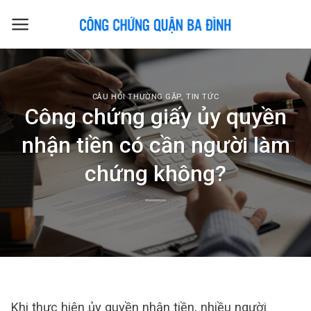
Skip
to
content
CÂU HỎI THƯỜNG GẶP
,
TIN TỨC
Công chứng giấy ủy quyền
nhận tiền có cần người làm
chứng không?
Khi thực hiện ủy quyền nhận tiền, nhiều người