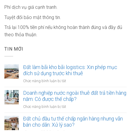
Phí dịch vụ giá cạnh tranh.
Tuyệt đối bảo mật thông tin.
Trả lại 100% tiền phí nếu không hoàn thành đúng và đầy đủ
theo thỏa thuận.
TIN MỚI
Đất làm bãi kho bãi logistics: Xin phép mục
đích sử dụng trước khi thuê
ở
Chức năng bình luận bị tắt
Đất
làm
Doanh nghiệp nước ngoài thuê đất trả tiền hàng
bãi
năm: Có được thế chấp?
kho
ở
Chức năng bình luận bị tắt
bãi
Doanh
logistics:
nghiệp
Đất chủ đầu tư thế chấp ngân hàng nhưng vẫn
Xin
nước
bán cho dân: Xử lý sao?
phép
ngoài
mục