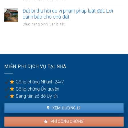
nhiều
sử
Đất
hộ
dụng
nằm
Đất bị thu hồi do vi phạm pháp luật đất: Lời
dân:
đất:
trong
cảnh báo cho chủ đất
Thủ
Hướng
vùng
tục
ở
Chức năng bình luận bị tắt
dẫn
kinh
hợp
Đất
gỡ
tế
thửa
bị
nợ
đặc
tại
thu
biệt:
văn
hồi
Cơ
phòng
do
chế
công
vi
giao
chứng
phạm
dịch
MIỄN PHÍ DỊCH VỤ TẠI NHÀ
pháp
có
luật
gì
đất:
riêng?
Công chứng Nhanh 24/7
Lời
Công chứng Ủy quyền
cảnh
báo
Sang tên sổ đỏ Uy tín
cho
chủ
XEM ĐƯỜNG ĐI
đất
PHÍ CÔNG CHỨNG