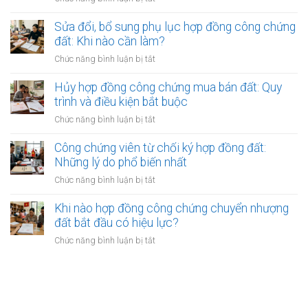
góp
biết
Giá
tính
vốn
chữ
trị
Sửa đổi, bổ sung phụ lục hợp đồng công chứng
sao?
bằng
hoặc
pháp
đất: Khi nào cần làm?
đất:
bị
lý
Quy
ở
Chức năng bình luận bị tắt
khiếm
của
trình
Sửa
thị
bản
xác
đổi,
Hủy hợp đồng công chứng mua bán đất: Quy
sao
định
bổ
trình và điều kiện bắt buộc
công
giá
sung
chứng
ở
Chức năng bình luận bị tắt
trị
phụ
sổ
Hủy
góp
lục
đỏ
hợp
Công chứng viên từ chối ký hợp đồng đất:
hợp
đất
đồng
Những lý do phổ biến nhất
đồng
trong
công
công
ở
Chức năng bình luận bị tắt
các
chứng
chứng
Công
giao
mua
đất:
chứng
Khi nào hợp đồng công chứng chuyển nhượng
dịch
bán
Khi
viên
đất bắt đầu có hiệu lực?
đất:
nào
từ
Quy
ở
Chức năng bình luận bị tắt
cần
chối
trình
Khi
làm?
ký
và
nào
hợp
điều
hợp
đồng
kiện
đồng
đất:
bắt
công