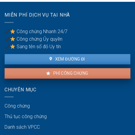
Những
buộc
chứng
lý
chuyển
do
MIỄN PHÍ DỊCH VỤ TẠI NHÀ
nhượng
phổ
đất
biến
bắt
nhất
Công chứng Nhanh 24/7
đầu
Công chứng Ủy quyền
có
hiệu
Sang tên sổ đỏ Uy tín
lực?
XEM ĐƯỜNG ĐI
PHÍ CÔNG CHỨNG
CHUYÊN MỤC
Công chứng
Thủ tục công chứng
Danh sách VPCC