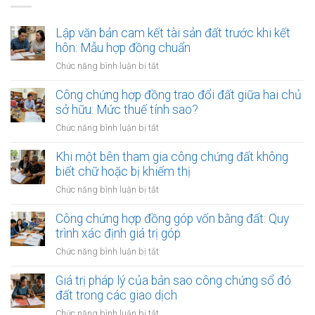
Lập văn bản cam kết tài sản đất trước khi kết
hôn: Mẫu hợp đồng chuẩn
ở
Chức năng bình luận bị tắt
Lập
văn
Công chứng hợp đồng trao đổi đất giữa hai chủ
bản
sở hữu: Mức thuế tính sao?
cam
ở
Chức năng bình luận bị tắt
kết
Công
tài
chứng
Khi một bên tham gia công chứng đất không
sản
hợp
biết chữ hoặc bị khiếm thị
đất
đồng
trước
ở
Chức năng bình luận bị tắt
trao
khi
Khi
đổi
kết
một
Công chứng hợp đồng góp vốn bằng đất: Quy
đất
hôn:
bên
trình xác định giá trị góp
giữa
Mẫu
tham
hai
ở
Chức năng bình luận bị tắt
hợp
gia
chủ
Công
đồng
công
sở
chứng
Giá trị pháp lý của bản sao công chứng sổ đỏ
chuẩn
chứng
hữu:
hợp
đất trong các giao dịch
đất
Mức
đồng
không
ở
Chức năng bình luận bị tắt
thuế