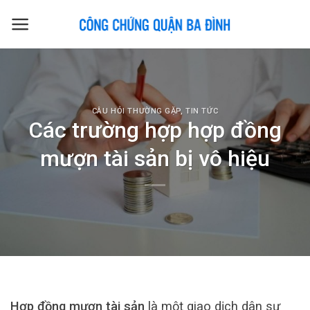
Skip
to
content
CÂU HỎI THƯỜNG GẶP
,
TIN TỨC
Các trường hợp hợp đồng
mượn tài sản bị vô hiệu
Hợp đồng mượn tài sản
là một giao dịch dân sự