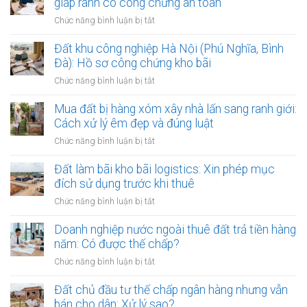
giáp ranh có công chứng an toàn
Mẹo
hoạch
làm
ở
Chức năng bình luận bị tắt
phân
hợp
Mẹo
khu
đồng
lập
Đất khu công nghiệp Hà Nội (Phú Nghĩa, Bình
đô
kinh
văn
Đà): Hồ sơ công chứng kho bãi
thị
doanh
bản
sông
ở
Chức năng bình luận bị tắt
thỏa
Hồng:
Đất
thuận
Có
khu
Mua đất bị hàng xóm xây nhà lấn sang ranh giới:
ranh
được
công
Cách xử lý êm đẹp và đúng luật
giới
ký
nghiệp
đất
ở
Chức năng bình luận bị tắt
công
Hà
đai
Mua
chứng?
Nội
giáp
đất
Đất làm bãi kho bãi logistics: Xin phép mục
(Phú
ranh
bị
đích sử dụng trước khi thuê
Nghĩa,
có
hàng
Bình
ở
Chức năng bình luận bị tắt
công
xóm
Đà):
Đất
chứng
xây
Hồ
làm
Doanh nghiệp nước ngoài thuê đất trả tiền hàng
an
nhà
sơ
bãi
toàn
năm: Có được thế chấp?
lấn
công
kho
sang
ở
Chức năng bình luận bị tắt
chứng
bãi
ranh
Doanh
kho
logistics:
giới:
nghiệp
Đất chủ đầu tư thế chấp ngân hàng nhưng vẫn
bãi
Xin
Cách
nước
bán cho dân: Xử lý sao?
phép