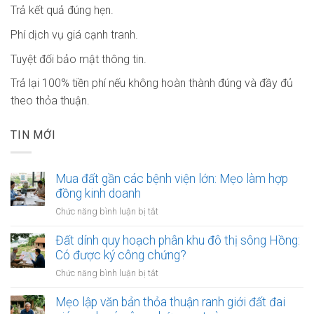
Trả kết quả đúng hẹn.
Phí dịch vụ giá cạnh tranh.
Tuyệt đối bảo mật thông tin.
Trả lại 100% tiền phí nếu không hoàn thành đúng và đầy đủ
theo thỏa thuận.
TIN MỚI
Mua đất gần các bệnh viện lớn: Mẹo làm hợp
đồng kinh doanh
ở
Chức năng bình luận bị tắt
Mua
đất
Đất dính quy hoạch phân khu đô thị sông Hồng:
gần
Có được ký công chứng?
các
ở
Chức năng bình luận bị tắt
bệnh
Đất
viện
dính
Mẹo lập văn bản thỏa thuận ranh giới đất đai
lớn:
quy