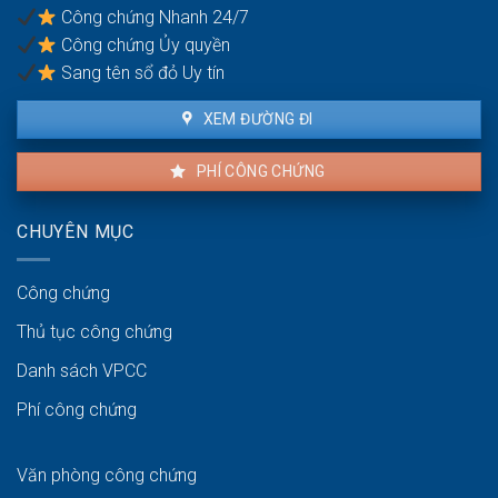
nhà
lý
Công chứng Nhanh 24/7
xưởng
sao?
Công chứng Ủy quyền
Sang tên sổ đỏ Uy tín
XEM ĐƯỜNG ĐI
PHÍ CÔNG CHỨNG
CHUYÊN MỤC
Công chứng
Thủ tục công chứng
Danh sách VPCC
Phí công chứng
Văn phòng công chứng