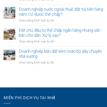
xóm
Đà):
Đất
chứng
xây
Hồ
làm
Doanh nghiệp nước ngoài thuê đất trả tiền hàng
an
nhà
sơ
bãi
toàn
năm: Có được thế chấp?
lấn
công
kho
sang
ở
Chức năng bình luận bị tắt
chứng
bãi
ranh
Doanh
kho
logistics:
giới:
nghiệp
Đất chủ đầu tư thế chấp ngân hàng nhưng vẫn
bãi
Xin
Cách
nước
bán cho dân: Xử lý sao?
phép
xử
ngoài
mục
ở
Chức năng bình luận bị tắt
lý
thuê
đích
Đất
êm
đất
sử
chủ
Doanh nghiệp bán đất kèm toàn bộ dây chuyền
đẹp
trả
dụng
đầu
và
nhà xưởng
tiền
trước
tư
đúng
hàng
ở
Chức năng bình luận bị tắt
khi
thế
luật
năm:
Doanh
thuê
chấp
Có
nghiệp
ngân
được
bán
hàng
thế
đất
nhưng
chấp?
kèm
vẫn
toàn
bán
bộ
cho
MIỄN PHÍ DỊCH VỤ TẠI NHÀ
dây
dân:
chuyền
Xử