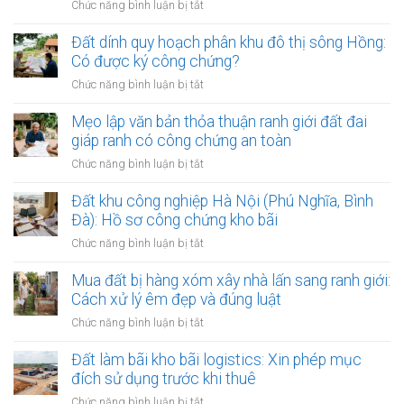
ở
Chức năng bình luận bị tắt
Mua
đất
Đất dính quy hoạch phân khu đô thị sông Hồng:
gần
Có được ký công chứng?
các
ở
Chức năng bình luận bị tắt
bệnh
Đất
viện
dính
Mẹo lập văn bản thỏa thuận ranh giới đất đai
lớn:
quy
giáp ranh có công chứng an toàn
Mẹo
hoạch
làm
ở
Chức năng bình luận bị tắt
phân
hợp
Mẹo
khu
đồng
lập
Đất khu công nghiệp Hà Nội (Phú Nghĩa, Bình
đô
kinh
văn
Đà): Hồ sơ công chứng kho bãi
thị
doanh
bản
sông
ở
Chức năng bình luận bị tắt
thỏa
Hồng:
Đất
thuận
Có
khu
Mua đất bị hàng xóm xây nhà lấn sang ranh giới:
ranh
được
công
Cách xử lý êm đẹp và đúng luật
giới
ký
nghiệp
đất
ở
Chức năng bình luận bị tắt
công
Hà
đai
Mua
chứng?
Nội
giáp
đất
Đất làm bãi kho bãi logistics: Xin phép mục
(Phú
ranh
bị
đích sử dụng trước khi thuê
Nghĩa,
có
hàng
Bình
ở
Chức năng bình luận bị tắt
công